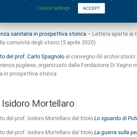
Cookie settings
ACCEPT
to del prof. Carlo Spagnolo
su socialeurope.eu, sulla funz
ne odierna relativa all’Ue e alla via di uscita alla crisi i
nza sanitaria in prospettiva storica
– Lettera aperta ai G
la comunità degli storici (5 aprile 2020).
to del prof. Carlo Spagnolo
al convegno
Gli archivi storic
erienza pugliese
, organizzato dalla Fondazione Di Vagno ne
za in prospettiva storica
 Isidoro Mortellaro
o del prof. Isidoro Mortellaro dal titolo
Lo sguardo di Put
o del prof. Isidoro Mortellaro dal titolo
La guerra sulla pe