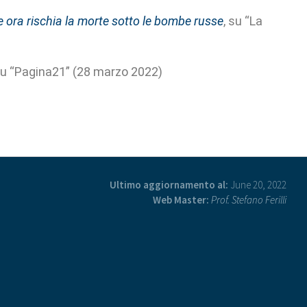
 ora rischia la morte sotto le bombe russe
, su “La
su “Pagina21” (28 marzo 2022)
Ultimo aggiornamento al:
June 20, 2022
Web Master:
Prof. Stefano Ferilli