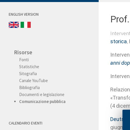
ENGLISH VERSION
Prof
Intervent
,
storica
Risorse
Interven
Fonti
anni do
Statistiche
Sitografia
Interven
Canale YouTube
Bibliografia
Relazio
Documenti e legislazione
«Transfo
Comunicazione pubblica
(4 dicem
Deutsch-
CALENDARIO EVENTI
giugno 2