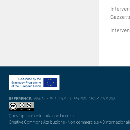
Intervent
Gazzett
Intervent
REFERENCE:
599612-EPP-1-2018-1-IT-EPPJMO-CHAIR 2018-2021
Quest'opera è distribuita con Licenza:
Creative Commons Attribuzione - Non commerciale 4.0 Internazional