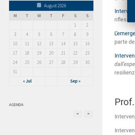
August 2026
Interven
M
T
W
T
F
S
S
riflessio
1
2
L’emerge
3
4
5
6
7
8
9
parte del
10
11
12
13
14
15
16
17
18
19
20
21
22
23
Interven
24
25
26
27
28
29
30
dall’esp
31
resilien
« Jul
Sep »
Prof.
AGENDA
<
>
Intervent
Intervent