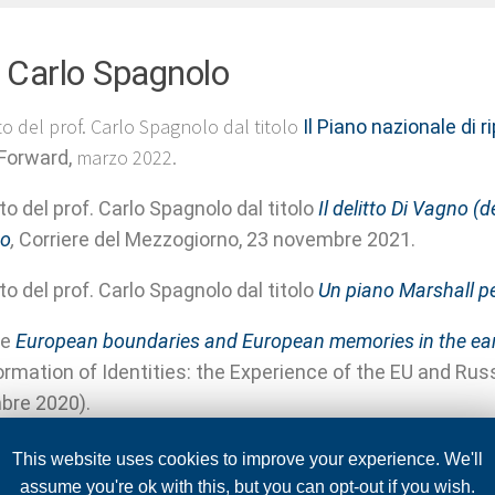
. Carlo Spagnolo
o del prof. Carlo Spagnolo dal titolo
Il Piano nazionale di r
marzo 2022.
Forward,
to del prof. Carlo Spagnolo dal titolo
Il delitto Di Vagno (
po
,
Corriere del Mezzogiorno, 23 novembre 2021.
to del prof. Carlo Spagnolo dal titolo
Un piano Marshall pe
ne
European boundaries and European memories in the ear
rmation of Identities: the Experience of the EU and Russ
bre 2020).
Italienische Dialoge / Dialoghi italo-tedeschi
mit / con P
This website uses cookies to improve your experience. We'll
020).
assume you're ok with this, but you can opt-out if you wish.