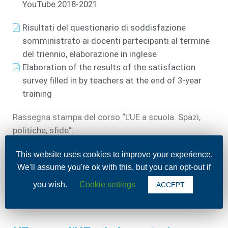
YouTube 2018-2021
Risultati del questionario di soddisfazione
somministrato ai docenti partecipanti al termine
del triennio, elaborazione in inglese
Elaboration of the results of the satisfaction
survey filled in by teachers at the end of 3-year
training
Rassegna stampa del corso “L’UE a scuola. Spazi,
politiche, sfide”.
A scuola di Europa: la cattedra Jean Monnet Uniba e il
This website uses cookies to improve your experience.
liceo “Carlo Troya” in una sfida comune
, su
We'll assume you're ok with this, but you can opt-out if
Andrialive.it.
you wish.
Cookie settings
ACCEPT