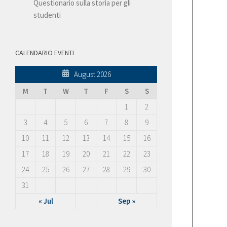
Questionario sulla storia per gli
studenti
CALENDARIO EVENTI
August 2026
M
T
W
T
F
S
S
1
2
3
4
5
6
7
8
9
10
11
12
13
14
15
16
17
18
19
20
21
22
23
24
25
26
27
28
29
30
31
« Jul
Sep »