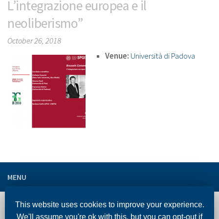
L’integrazione europea e il
neoliberismo”
October 26, 2018
Venue:
Università di Padova
MENU
This website uses cookies to improve your experience.
ENGLISH VERSION
We'll assume you're ok with this, but you can opt-out if