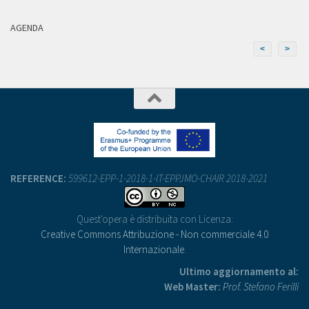
AGENDA
<
>
REFERENCE:
599612-EPP-1-2018-1-IT-EPPJMO-CHAIR 2018-2021
Quest'opera è distribuita con Licenza:
Creative Commons Attribuzione - Non commerciale 4.0
Internazionale
.
Ultimo aggiornamento al:
Web Master:
Prof. Stefano Ferilli