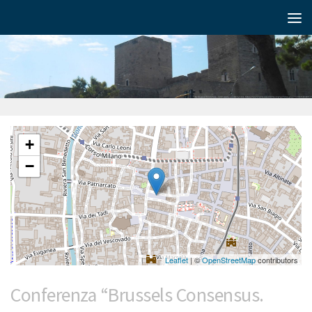
+
−
Leaflet
| ©
OpenStreetMap
contributors
Conferenza “Brussels Consensus.